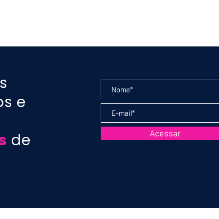
ula 183 - Uva
PODCAST aula 182 - Uv
Sauvignon:
Merlot: características
 vinhos - Prof.
estilos - Prof. Marcelo
argas
Vargas
s
os e
Acessar
s
de