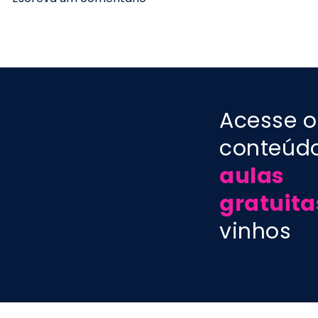
PODCAST aula 184 -
PODCAST a
Vinhos da Alemanha:
Cabernet 
novidades e tendências
estilos dos
- Prof. Marcelo Vargas
Marcelo V
Acesse o
conteúd
aulas
gratuita
vinhos