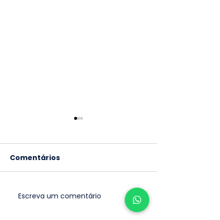
Comentários
Escreva um comentário
PODCAST aula 183 -
PODCAST aula
Uva Cabernet
Uva Merlot: