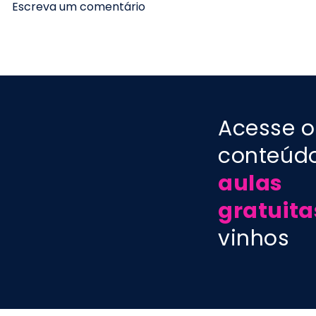
Escreva um comentário
PODCAST aula 184 -
PODCAST a
Vinhos da Alemanha:
Cabernet 
novidades e tendências
estilos dos
- Prof. Marcelo Vargas
Marcelo V
Acesse o
conteúd
aulas
gratuita
vinhos