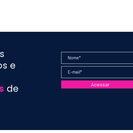
ula 183 - Uva
PODCAST aula 182 - Uv
Sauvignon:
Merlot: características
 vinhos - Prof.
estilos - Prof. Marcelo
argas
Vargas
s
os e
Acessar
s
de