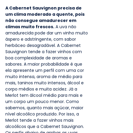
A Cabernet Sauvignon precisa de 
um clima moderado a quente, pois 
não consegue amadurecer em 
climas muito frescos.
 A uva não 
amadurecida pode dar um vinho muito 
áspero e adstringente, com sabor 
herbáceo desagradável. A Cabernet 
Sauvignon tende a fazer vinhos com 
boa complexidade de aromas e 
sabores. A maior probabilidade é que 
ela apresente um perfil com uma cor 
muito intensa, aroma de médio para 
mais, taninos muito intensos, álcool e 
corpo médios e muita acidez. Já a 
Merlot tem álcool médio para mais e 
um corpo um pouco menor. Como 
sabemos, quanto mais açúcar, maior 
nível alcoólico produzido. Por isso, a 
Merlot tende a fazer vinhos mais 
alcoólicos que a Cabernet Sauvignon. 
Os perfis abaixo de ambas as uvas 