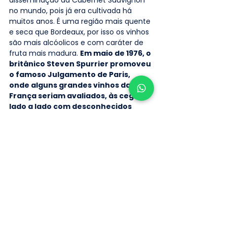
disseminação da Cabernet Sauvignon 
no mundo, pois já era cultivada há 
muitos anos. É uma região mais quente 
e seca que Bordeaux, por isso os vinhos 
são mais alcóolicos e com caráter de 
fruta mais madura. 
Em maio de 1976, o 
britânico Steven Spurrier promoveu 
o famoso Julgamento de Paris, 
onde alguns grandes vinhos da 
França seriam avaliados, às cegas, 
lado a lado com desconhecidos 
californianos.
 De repente, a primeira 
surpresa: vitória de um rótulo dos 
Estados Unidos entre os brancos, o 
Château Montelena. E entre os tintos o 
primeiro lugar foi para o também 
californiano Stag’s Leap. Os vinhos da 
Califórnia têm perfis com bastante 
madeira, achocolatados, com caráter 
de fruta muito madura presente. Napa 
dá um tanino um pouco mais macio, 
mas muito persistente e predomina a 