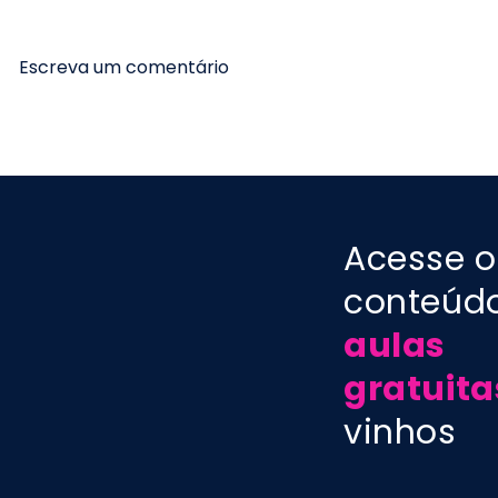
Escreva um comentário
PODCAST aula 184 -
PODCAST a
Vinhos da Alemanha:
Cabernet 
novidades e tendências
estilos dos
- Prof. Marcelo Vargas
Marcelo V
Acesse o
conteúd
aulas
gratuita
vinhos