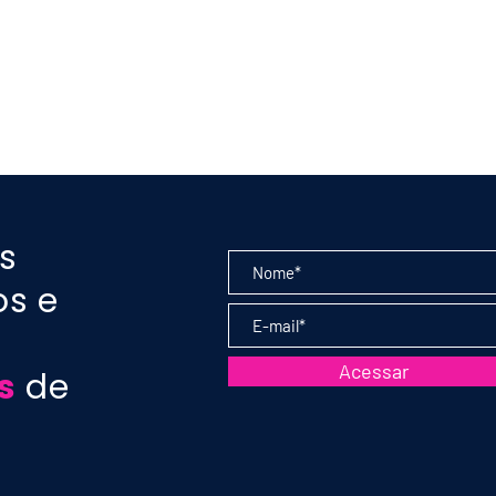
ula 183 - Uva
PODCAST aula 182 - Uv
Sauvignon:
Merlot: características
 vinhos - Prof.
estilos - Prof. Marcelo
argas
Vargas
s
os e
Acessar
s
de