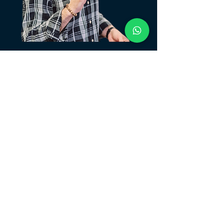
PROF. MARCELO
VARGAS
​Melhor sommelier consultor do Brasil
(2023) pela revista Prazeres da Mesa
Mestrado em Wine Management pela
Università di Camerino (Itália)
Master of Business Administration
(MBA) em Negócios e Marketing do
vinho pela Escola Superior de
Propaganda e Marketing (ESPM) e
Centro Italiano di Analisi Sensoriale
(CIAS Innovation)
Sommelier profissional pela Associação
Brasileira de Sommeliers (ABS) e pela