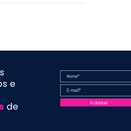
ção de vinhos:
Mendoza - Vinhos da
leto para uma
Argentina
a inigualável
s
os e
Acessar
s
de