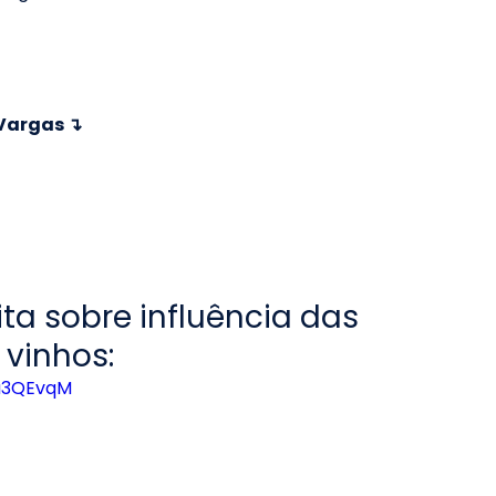
 Vargas ↴
ta sobre influência das 
vinhos:
u3QEvqM