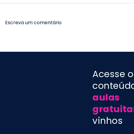
Escreva um comentário
Crus de Beaujolais:
Harmoniza
vinhos da França
Guia comp
experiênci
Acesse o
conteúd
aulas
gratuita
vinhos