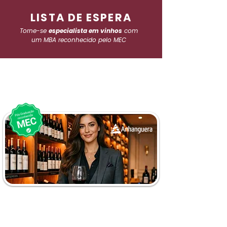
LISTA DE ESPERA
Torne-se
especialista em vinhos
com
um MBA reconhecido pelo MEC
MBA EM VINHO:
Territórios, Estilos e Mercado
Faça seu cadastro e tenha acesso antecipado
às informações sobre a próxima turma do MBA
Nome: