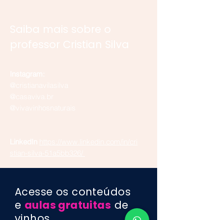
Saiba mais sobre o
professor Cristian Silva
Instagram:
@cristianavilasilva
@casaviva.br
@vivavinhosnaturais
LinkedIn
https://www.linkedin.com/in/cri
stian-silva-51a5bb326/
Acesse os conteúdos
e
aulas gratuitas
de
vinhos