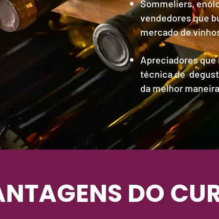
Sommeliers, enólo
vendedores que b
mercado de vinho
Apreciadores que 
técnica de degust
da melhor maneira
ANTAGENS DO CU