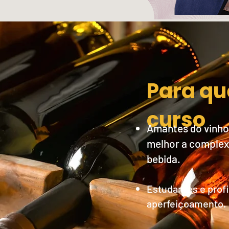
Para qu
curso
Amantes do vinho
melhor a complexi
bebida.
Estudantes e prof
aperfeiçoamento.