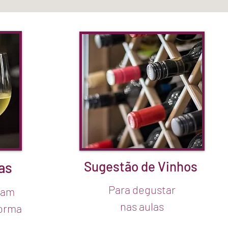
Sugestão de Vinhos
as
Para degustar
icam
nas aulas
forma