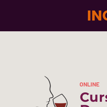
IN
ONLINE
Cur