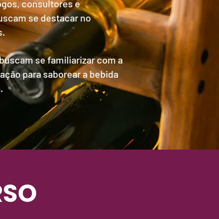
gos, consultores e
uscam se destacar no
s.
buscam se familiarizar com a
ação para saborear a bebida
.
RSO