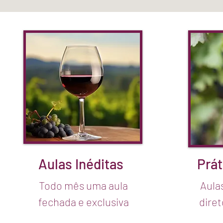
Aulas Inéditas
Prát
Todo mês uma aula
Aula
fechada e exclusiva
dire