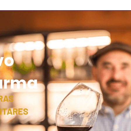
s
vo
turma
RAS
NTARES