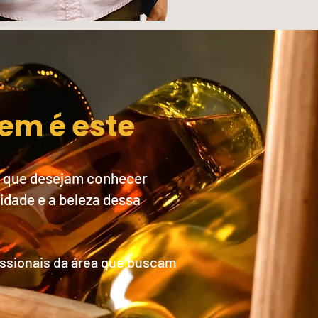
em é este
 que desejam conhecer
dade e a beleza dessa
issionais da área que buscam