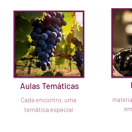
Aulas Temáticas
Cada encontro, uma
materi
em
temática especial