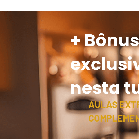
+ Bônu
exclusi
nesta 
AULAS EXT
COMPLEME