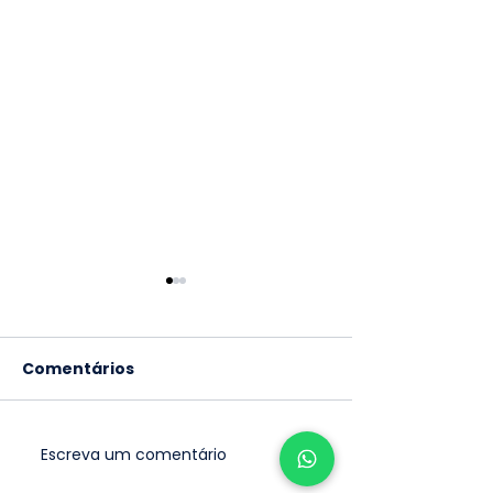
Comentários
Escreva um comentário
PODCAST aula 183 -
PODCAST aula
Uva Cabernet
Uva Merlot: